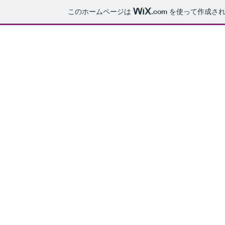
このホームページは
.com
を使って作成され
株式会社ワールドクラフト
​翻
WORLD 