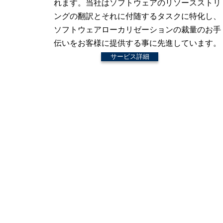
れます。当社はソフトウェアのリソースストリ
ングの翻訳とそれに付随するタスクに特化し、
ソフトウェアローカリゼーションの裁量のお手
伝いをお客様に提供する事に先進しています。
サービス詳細
株式会社ワールドクラフト
〒108-0022
東京都港区海岸3-2-9 サンビルディング2F
TEL：03-6809-4800
FAX：03-6809-4960
メール：
support@worldcraft.co.jp